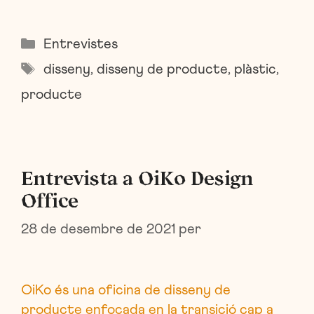
Categories
Entrevistes
Etiquetes
disseny
,
disseny de producte
,
plàstic
,
producte
Entrevista a OiKo Design
Office
28 de desembre de 2021
per
OiKo és una oficina de disseny de
producte enfocada en la transició cap a