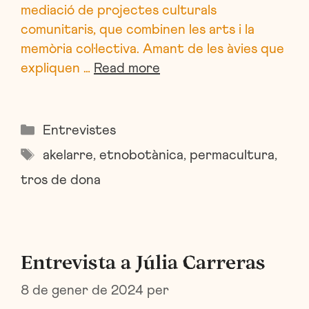
mediació de projectes culturals
comunitaris, que combinen les arts i la
memòria col·lectiva. Amant de les àvies que
expliquen …
Read more
Categories
Entrevistes
Etiquetes
akelarre
,
etnobotànica
,
permacultura
,
tros de dona
Entrevista a Júlia Carreras
8 de gener de 2024
per