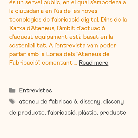
és un servei públic, en el qual s’empodera a
la ciutadania en l’ús de les noves
tecnologies de fabricació digital. Dins de la
Xarxa d’Ateneus, l’àmbit d’actuació
d’aquest equipament està basat en la
sostenibilitat. A l’entrevista vam poder
parlar amb la Lorea dels “Ateneus de
Fabricació”, comentant …
Read more
Categories
Entrevistes
Etiquetes
ateneu de fabricació
,
disseny
,
disseny
de producte
,
fabricació
,
plàstic
,
producte