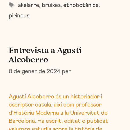
Etiquetes
akelarre
,
bruixes
,
etnobotànica
,
pirineus
Entrevista a Agustí
Alcoberro
8 de gener de 2024
per
Agustí Alcoberro és un historiador i
escriptor català, així com professor
d’Història Moderna a la Universitat de
Barcelona. Ha escrit, editat o publicat
valuosos estudis sobre la història de